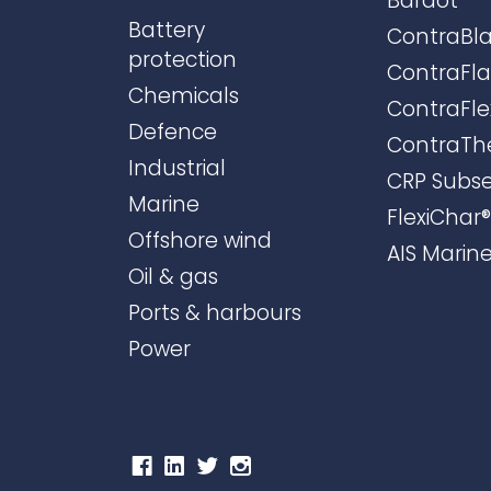
Bardot
Battery
ContraBla
protection
ContraFl
Chemicals
ContraFle
Defence
ContraTh
Industrial
CRP Subs
Marine
FlexiChar®
Offshore wind
AIS Marin
Oil & gas
Ports & harbours
Power