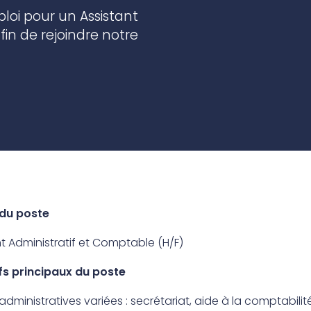
practices that shape our
are continuing to crea
oi pour un Assistant
company.
and develop new
Fire protection
products and solution
FlexiChar®
fin de rejoindre notre
Rebound protection
é du poste
nt Administratif et Comptable (H/F)
fs principaux du poste
administratives variées : secrétariat, aide à la comptabilité