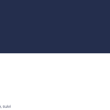
te
team to be part of a
company where you
Fireproof coatings
s.
can make a difference.
Thermal barrier materials
, suivi