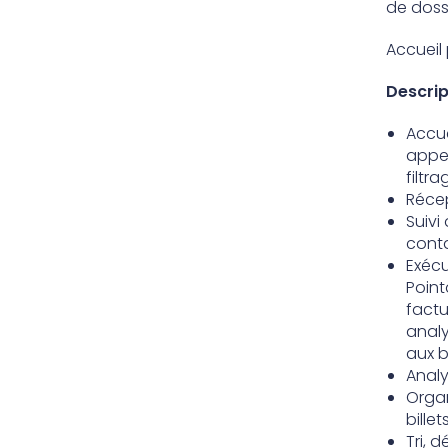
de doss
Accueil
Descrip
Accue
appel
filtr
Récep
Suivi
conta
Exécu
Point
factu
analy
aux b
Analy
Organ
bille
Tri, 