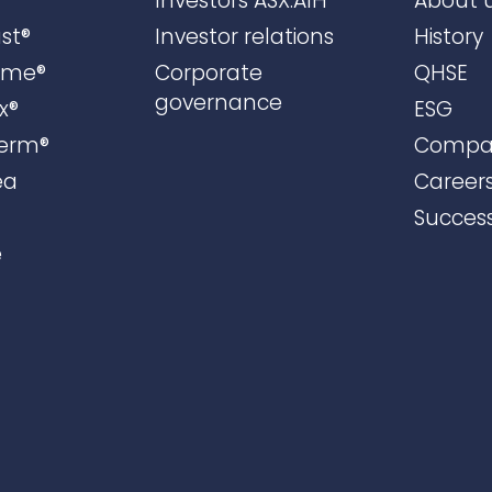
Investors ASX:AIH
About 
st®
Investor relations
History
ame®
Corporate
QHSE
governance
x®
ESG
erm®
Compa
ea
Career
Success
e