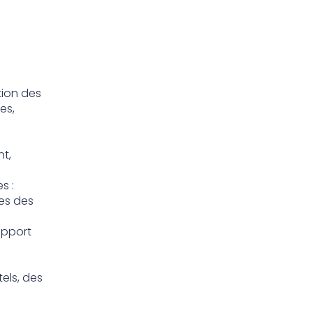
tion des
es,
nt,
s :
ies des
apport
els, des