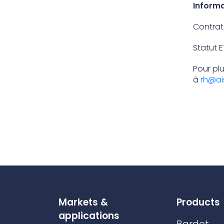
Informa
Contrat 
Statut 
Pour plu
à
rh@ai
Markets &
Products
applications