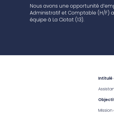
Contact Us
Nous avons une opportunité d’empl
Ports & harbours
Administratif et Comptable (H/F) a
équipe à La Ciotat (13).
Power
Intitul
Assista
Objecti
Mission 