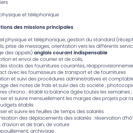
iers
 physique et téléphonique
tions des missions principales
il physique et téléphonique, gestion du standard (récep
s, prise de messages, orientation vers les différents servic
age des appels)
anglais courant indispensable
tion et envoi de courrier et de colis,
 des stocks des fournitures courantes, réapprovisionneme
ct avec les fournisseurs de transport et de fournitures
tion et suivi des procédures administratives et comptable
age des notes de frais et suivi des cb société ; photocop
res chrono ; établir la balance âgée toutes les semaines ;
ser et suivre mensuellement les marges des projets par r
udgets établis
ser et suivre les feuilles de temps des salariés
isation des déplacements des salariés : réservation d’hôt
ts d’avion et de train, de voiture
dépouillement, archivage