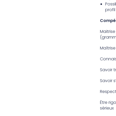
Possi
profil
Compét
Maitrise
(gramma
Maîtrise
Connais
Savoir t
Savoir s
Respecte
Être rig
sérieux