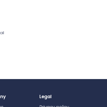
ail
ny
Legal